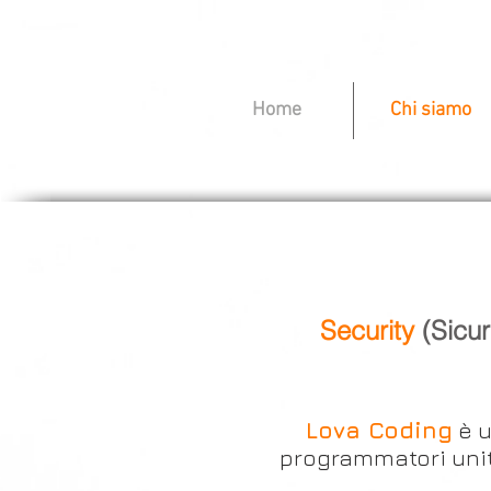
Home
Chi siamo
Security
(Sicu
Lova Coding
è u
programmatori uniti