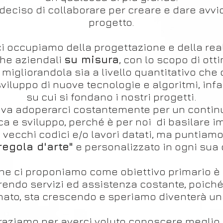
deciso di collaborare per creare e dare avvi
progetto.
ci occupiamo della progettazione e della rea
che aziendali
su misura
, con lo scopo di ott
 migliorandola sia a livello quantitativo che 
sviluppo di nuove tecnologie e algoritmi, infat
su cui si fondano i nostri progetti.
tiva adoperarci costantemente per un conti
rca e sviluppo, perché è per noi di basilare i
i vecchi codici e/o lavori datati, ma puntiamo
regola d'arte"
e personalizzato in ogni sua
he ci proponiamo come obiettivo primario è 
offrendo servizi ed assistenza costante, poiché
nato, sta crescendo e speriamo diventerà una
raziamo per averci voluto conoscere meglio, 